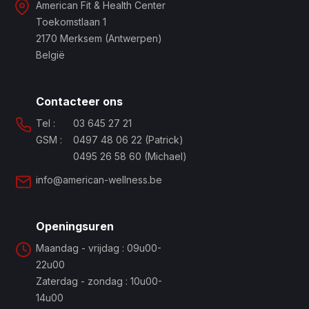
American Fit & Health Center
Toekomstlaan 1
2170 Merksem (Antwerpen)
België
Contacteer ons
Tel :
03 645 27 21
GSM :
0497 48 06 22 (Patrick)
0495 26 58 60 (Michael)
info@american-wellness.be
Openingsuren
Maandag - vrijdag :
09u00-
22u00
Zaterdag - zondag :
10u00-
14u00